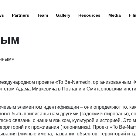
ws
Partners
Team
Gallery
Resources
Media
Fil
ным
анным»
международном проекте «To Be-Named», организованным Ф
итетом Адама Мицкевича в Познани и Смитсоновским инсти
чевым элементом идентификации – они определяют то, как
огут быть приписаны нам другими (задокументированы), 
сно связаны с нашим языком, культурой и историей. Это мо
ерриторий их проживания (топонимика). Проект «To Be-Na
вания (личные имена, названия объектов, территорий и т.д