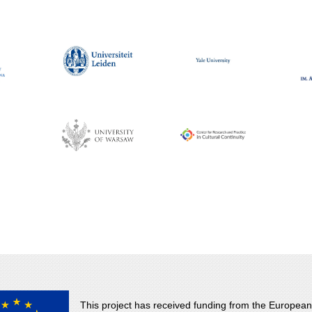
This project has received funding from the European