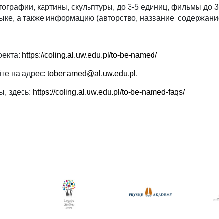
отографии, картины, скульптуры, до 3-5 единиц, фильмы до
ыке, а также информацию (авторство, название, содержание,
оекта:
https://coling.al.uw.edu.pl/to-be-named/
те на адрес:
tobenamed@al.uw.edu.pl
.
ы, здесь:
https://coling.al.uw.edu.pl/to-be-named-faqs/