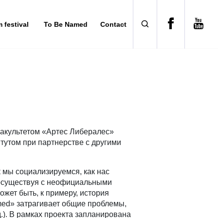
m festival
To Be Named
Contact
акультетом «Артес Либералес»
тутом при партнерстве с другими
 мы социализируемся, как нас
сосуществуя с неофициальными
жет быть, к примеру, история
med» затрагивает общие проблемы,
.). В рамках проекта запланирована