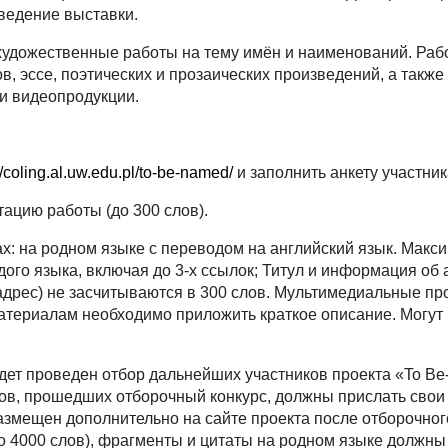
оведение выставки.
художественные работы на тему имён и наименований. Раб
, эссе, поэтических и прозаических произведений, а также
и видеопродукции.
//coling.al.uw.edu.pl/to-be-named/
и заполнить анкету участник
тацию работы (до 300 слов).
ах: на родном языке с переводом на английский язык. Мак
дого языка, включая до 3-х ссылок; Титул и информация об 
 адрес) не засчитываются в 300 слов. Мультимедиальные п
рт-материалам необходимо приложить краткое описание. Могу
дет проведен отбор дальнейших участников проекта «To B
тов, прошедших отборочный конкурс, должны прислать свои
размещен дополнительно на сайте проекта после отборочного
до 4000 слов), фрагменты и цитаты на родном языке должн