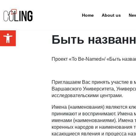
Navigation
Home
About us
Ne
Open toolbar
Быть назван
Проект «To Be-Named»/ «Быть назв
Приглашаем Вас принять участие в 
Варшавского Университета, Универс
исследовательскими центрами.
Имена (наименования) являются клю
принимают и воспринимают. Имена м
именами (наименованиями). Имена те
коренных народов и наименования т
касающиеся явления и процесса назы