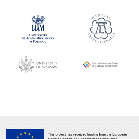
This project has received funding from the European
Union’s Horizon 2020 research and innovation