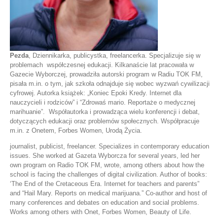
Pezda
, Dziennikarka, publicystka, freelancerka. Specjalizuje się w
problemach współczesnej edukacji. Kilkanaście lat pracowała w
Gazecie Wyborczej, prowadziła autorski program w Radiu TOK FM,
pisała m.in. o tym, jak szkoła odnajduje się wobec wyzwań cywilizacji
cyfrowej. Autorka książek: „Koniec Epoki Kredy. Internet dla
nauczycieli i rodziców” i “Zdrowaś mario. Reportaże o medycznej
marihuanie”. Współautorka i prowadząca wielu konferencji i debat,
dotyczących edukacji oraz problemów społecznych. Współpracuje
m.in. z Onetem, Forbes Women, Urodą Życia.
journalist, publicist, freelancer. Specializes in contemporary education
issues. She worked at Gazeta Wyborcza for several years, led her
own program on Radio TOK FM, wrote, among others about how the
school is facing the challenges of digital civilization. Author of books:
‘The End of the Cretaceous Era. Internet for teachers and parents”
and “Hail Mary. Reports on medical marijuana.” Co-author and host of
many conferences and debates on education and social problems.
Works among others with Onet, Forbes Women, Beauty of Life.