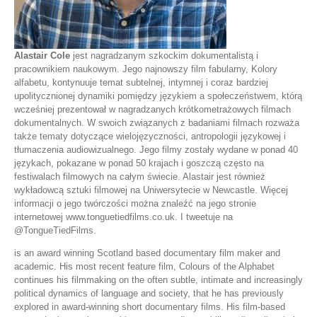
Alastair Cole
jest nagradzanym szkockim dokumentalistą i
pracownikiem naukowym. Jego najnowszy film fabularny, Kolory
alfabetu, kontynuuje temat subtelnej, intymnej i coraz bardziej
upolitycznionej dynamiki pomiędzy językiem a społeczeństwem, którą
wcześniej prezentował w nagradzanych krótkometrażowych filmach
dokumentalnych. W swoich związanych z badaniami filmach rozważa
także tematy dotyczące wielojęzyczności, antropologii językowej i
tłumaczenia audiowizualnego. Jego filmy zostały wydane w ponad 40
językach, pokazane w ponad 50 krajach i goszczą często na
festiwalach filmowych na całym świecie. Alastair jest również
wykładowcą sztuki filmowej na Uniwersytecie w Newcastle. Więcej
informacji o jego twórczości można znaleźć na jego stronie
internetowej www.tonguetiedfilms.co.uk. I tweetuje na
@TongueTiedFilms.
is an award winning Scotland based documentary film maker and
academic. His most recent feature film, Colours of the Alphabet
continues his filmmaking on the often subtle, intimate and increasingly
political dynamics of language and society, that he has previously
explored in award-winning short documentary films. His film-based