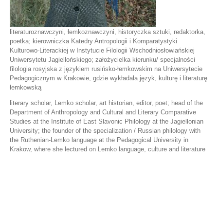
literaturoznawczyni, łemkoznawczyni, historyczka sztuki, redaktorka,
poetka; kierowniczka Katedry Antropologii i Komparatystyki
Kulturowo-Literackiej w Instytucie Filologii Wschodniosłowiańskiej
Uniwersytetu Jagiellońskiego; założycielka kierunku/ specjalności
filologia rosyjska z językiem rusińsko-łemkowskim na Uniwersytecie
Pedagogicznym w Krakowie, gdzie wykładała język, kulturę i literaturę
łemkowską
literary scholar, Lemko scholar, art historian, editor, poet; head of the
Department of Anthropology and Cultural and Literary Comparative
Studies at the Institute of East Slavonic Philology at the Jagiellonian
University; the founder of the specialization / Russian philology with
the Ruthenian-Lemko language at the Pedagogical University in
Krakow, where she lectured on Lemko language, culture and literature